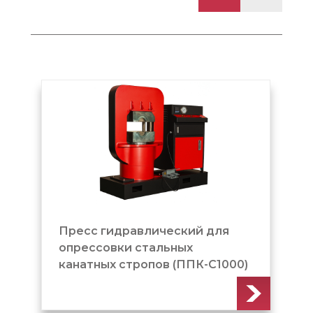
лический для
Пресс гидравлический
тальных
опрессовки стальных
опов (ППК-С1000)
канатных стропов (ППК