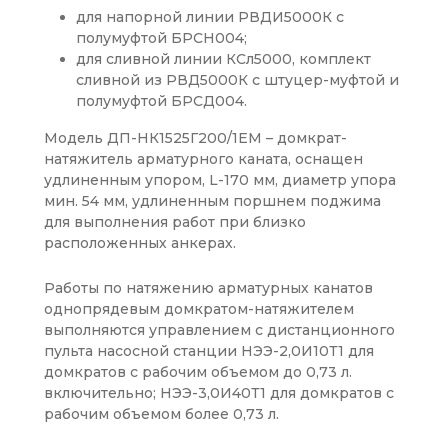
для напорной линии РВДИ5000К с
полумуфтой БРСН004;
для сливной линии КСл5000, комплект
сливной из РВД5000К с штуцер-муфтой и
полумуфтой БРСД004.
Модель ДП-НК1525Г200/1ЕМ – домкрат-
натяжитель арматурного каната, оснащен
удлиненным упором, L-170 мм, диаметр упора
мин. 54 мм, удлиненным поршнем поджима
для выполнения работ при близко
расположенных анкерах.
Работы по натяжению арматурных канатов
однопрядевым домкратом-натяжителем
выполняются управлением с дистанционного
пульта насосной станции НЭЭ-2,0И10Т1 для
домкратов с рабочим объемом до 0,73 л.
включительно; НЭЭ-3,0И40Т1 для домкратов с
рабочим объемом более 0,73 л.