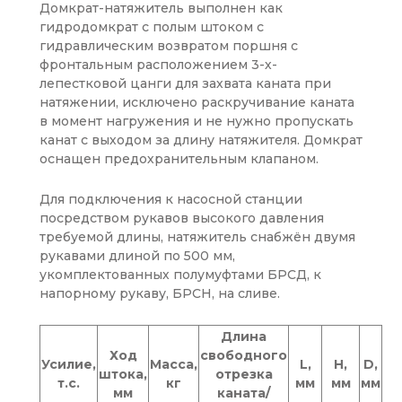
Домкрат-натяжитель выполнен как
гидродомкрат с полым штоком с
гидравлическим возвратом поршня с
фронтальным расположением 3-х-
лепестковой цанги для захвата каната при
натяжении, исключено раскручивание каната
в момент нагружения и не нужно пропускать
канат с выходом за длину натяжителя. Домкрат
оснащен предохранительным клапаном.
Для подключения к насосной станции
посредством рукавов высокого давления
требуемой длины, натяжитель снабжён двумя
рукавами длиной по 500 мм,
укомплектованных полумуфтами БРСД, к
напорному рукаву, БРСН, на сливе.
Длина
Ход
свободного
Усилие,
Масса,
L,
H,
D,
штока,
отрезка
т.с.
кг
мм
мм
мм
мм
каната/