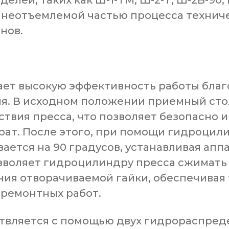
ей, таких как Ш-1-ТМ, Ш-2-Т, Ш-2В-90, 
я неотъемлемой частью процесса технич
нов.
ет высокую эффективность работы благ
ия. В исходном положении приемный сто
ствия пресса, что позволяет безопасно и
ат. После этого, при помощи гидроцил
ается на 90 градусов, устанавливая апп
озволяет гидроцилиндру пресса сжимать
ия отворачиваемой гайки, обеспечивая
ремонтных работ.
ствляется с помощью двух гидрораспред