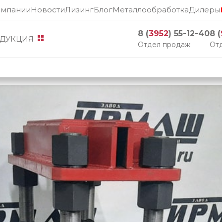
омпании
Новости
Лизинг
Блог
Металлообработка
Дилеры
8 (
3952
) 55-12-40
8 (
ДУКЦИЯ
Отдел продаж
Отд