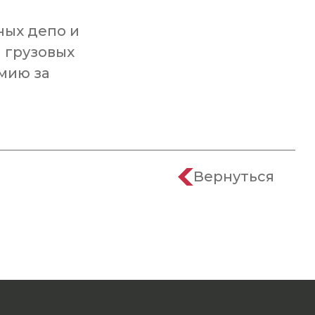
ных депо и
 грузовых
мию за
Вернуться