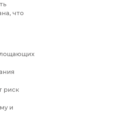
ть
на, что
оглощающих
ания
т риск
му и