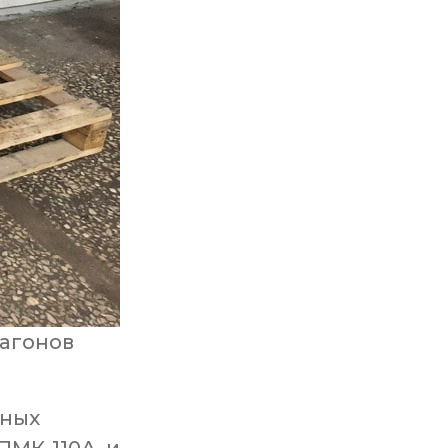
агонов
нных