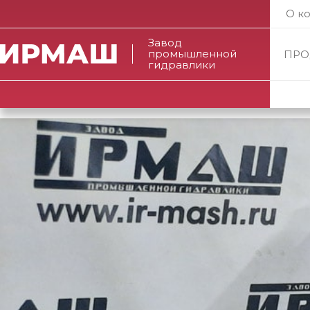
О к
Завод
промышленной
ПРО
гидравлики