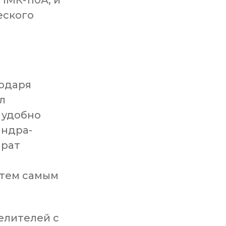
ПМК-110А, и
еского
одаря
л
 удобно
индра-
арат
 тем самым
елителей с