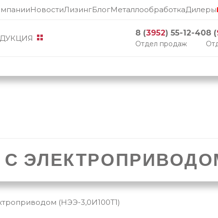
омпании
Новости
Лизинг
Блог
Металлообработка
Дилеры
8 (
3952
) 55-12-40
8 (
ДУКЦИЯ
Отдел продаж
Отд
С ЭЛЕКТРОПРИВОДОМ
ктроприводом (НЭЭ-3,0И100Т1)