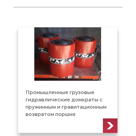
ые
Домкрат грузовой с
ты с
пружинным и гравитационным
онным
возвратом поршня
(ДГ1000М300)