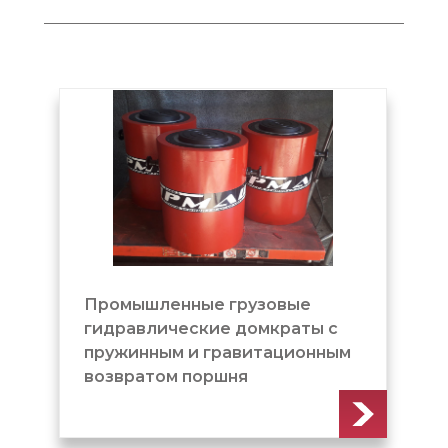
рузовые
Домкрат грузовой с
домкраты с
пружинным и гравитационн
витационным
возвратом поршня
я
(ДГ1000М300)