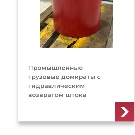
Домкрат грузовой c
гидравлическим
возвратом штока
(ДГ1000Г300)