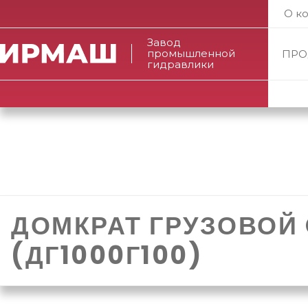
О к
Завод
промышленной
ПРО
гидравлики
ДОМКРАТ ГРУЗОВОЙ
(ДГ1000Г100)