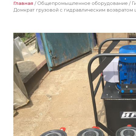
Главная
/
Общепромышленное оборудование
/
Г
Домкрат грузовой c гидравлическим возвратом ш