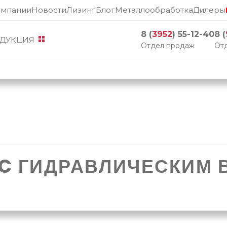
омпании
Новости
Лизинг
Блог
Металлообработка
Дилеры
8 (
3952
) 55-12-40
8 (
ДУКЦИЯ
Отдел продаж
Отд
 C ГИДРАВЛИЧЕСКИМ 