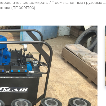
идравлические домкраты
/
Промышленные грузовые до
тока (ДГ1000Г100)