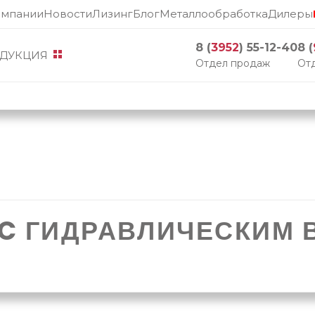
омпании
Новости
Лизинг
Блог
Металлообработка
Дилеры
8 (
3952
) 55-12-40
8 (
ДУКЦИЯ
Отдел продаж
Отд
 C ГИДРАВЛИЧЕСКИМ 