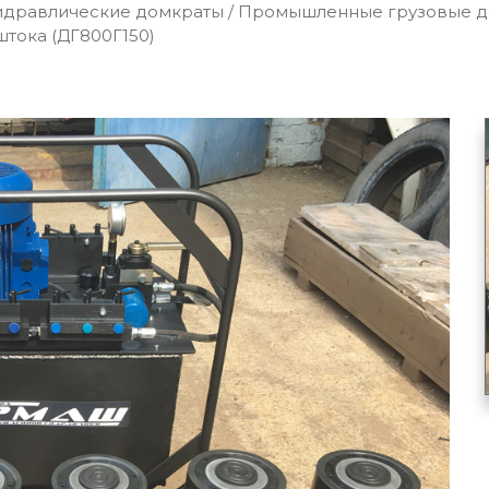
идравлические домкраты
/
Промышленные грузовые до
тока (ДГ800Г150)