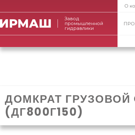
О к
Завод
промышленной
ПРО
гидравлики
ДОМКРАТ ГРУЗОВОЙ
(ДГ800Г150)