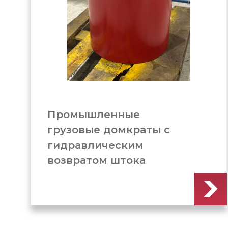
Домкрат грузовой c
гидравлическим
возвратом штока
(ДГ1000Г300)