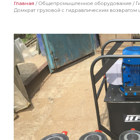
Главная
/
Общепромышленное оборудование
/
Г
Домкрат грузовой c гидравлическим возвратом ш