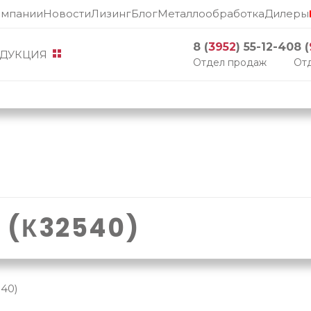
омпании
Новости
Лизинг
Блог
Металлообработка
Дилеры
8 (
3952
) 55-12-40
8 (
ДУКЦИЯ
Отдел продаж
Отд
(К32540)
40)