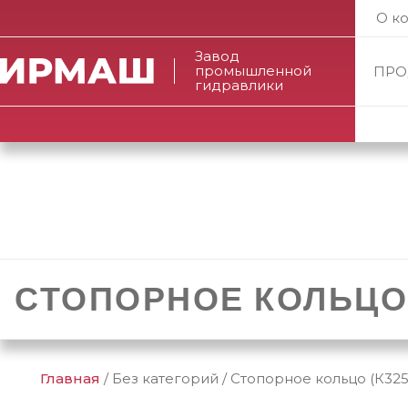
О к
Завод
промышленной
ПРО
гидравлики
СТОПОРНОЕ КОЛЬЦО 
Главная
/
Без категорий
/
Стопорное кольцо (К325