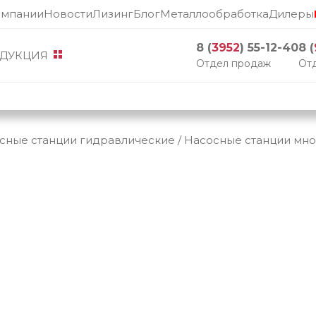
омпании
Новости
Лизинг
Блог
Металлообработка
Дилеры
8 (
3952
) 55-12-40
8 (
ДУКЦИЯ
Отдел продаж
Отд
сные станции гидравлические
/
Насосные станции мно