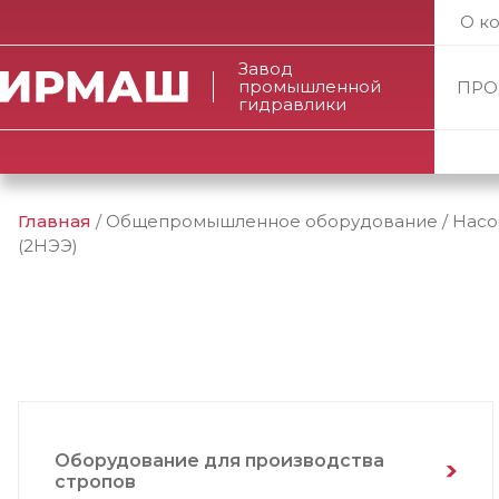
О к
Завод
промышленной
ПРО
гидравлики
Главная
/
Общепромышленное оборудование
/
Насо
(2НЭЭ)
Оборудование для производства
стропов