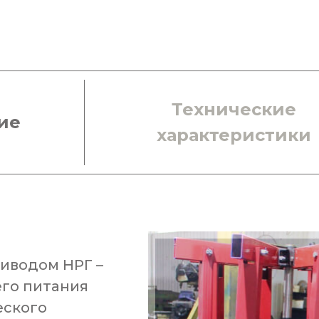
Технические
ие
характеристики
иводом НРГ –
го питания
еского