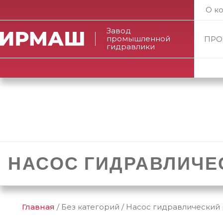
О к
Завод
промышленной
ПРО
гидравлики
НАСОС ГИДРАВЛИЧЕС
Главная
/
Без категорий
/
Насос гидравлический 