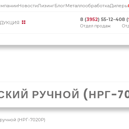
омпании
Новости
Лизинг
Блог
Металлообработка
Дилеры
8 (
3952
) 55-12-40
8 (
ДУКЦИЯ
Отдел продаж
Отд
КИЙ РУЧНОЙ (НРГ-7
ручной (НРГ-7020Р)