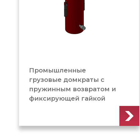
Домкрат грузовой с
пружинным возвратом с
фиксирующей гайкой
(ДГ1000М300Г)