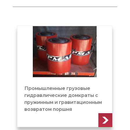
енные грузовые
Домкрат грузовой
ические домкраты с
пружинным и гра
ым и гравитационным
возвратом поршня
ом поршня
(ДГ1000М300)