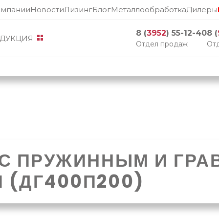
омпании
Новости
Лизинг
Блог
Металлообработка
Дилеры
8 (
3952
) 55-12-40
8 (
ДУКЦИЯ
Отдел продаж
Отд
 С ПРУЖИННЫМ И ГР
 (ДГ400П200)