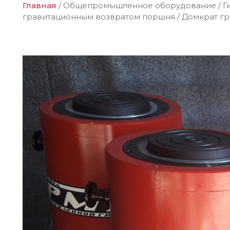
Главная
/
Общепромышленное оборудование
/
Г
гравитационным возвратом поршня
/
Домкрат гр