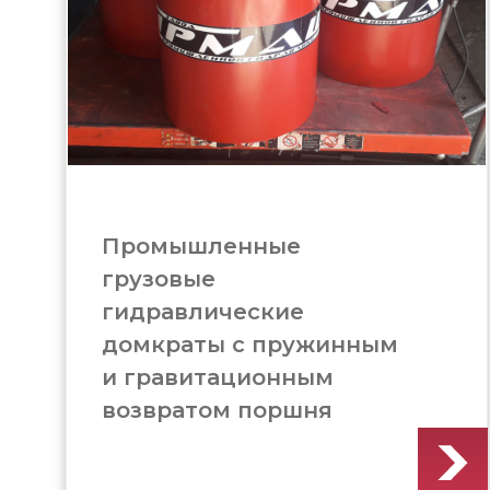
Домкрат грузовой с
пружинным и
гравитационным
возвратом поршня
(ДГ1000М300)