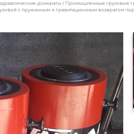
идравлические домкраты
/
Промышленные грузовые ги
узовой с пружинным и гравитационным возвратом по