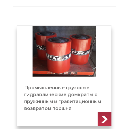
Промышленные грузовые
До
гидравлические домкраты с
пр
пружинным и гравитационным
во
возвратом поршня
(Д